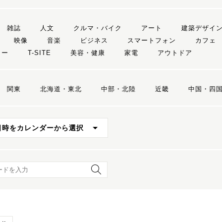
雑誌
人文
クルマ・バイク
アート
建築デザイ
映像
音楽
ビジネス
スマートフォン
カフェ
リー
T-SITE
美容・健康
家電
アウトドア
関東
北海道・東北
中部・北陸
近畿
中国・四
日時をカレンダーから選択
ード検索