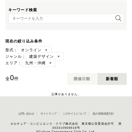
キーワード検索
キーワード検索
現在の絞り込み条件
形式：
オンライン
×
ジャンル：
建築デザイン
×
エリア：
九州・沖縄
×
0
全
件
開催日順
新着順
記事がありません。
お問い合わせ
サイトマップ
このサイトについて
個人情報保護方針
カルチュア・コンビニエンス・クラブ株式会社 東京都公安委員会許可 第
303310908618号
©Culture Convenience Club Co.,Ltd.