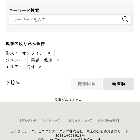
キーワード検索
キーワード検索
現在の絞り込み条件
形式：
オンライン
×
ジャンル：
美容・健康
×
エリア：
海外
×
0
全
件
開催日順
新着順
記事がありません。
お問い合わせ
サイトマップ
このサイトについて
個人情報保護方針
カルチュア・コンビニエンス・クラブ株式会社 東京都公安委員会許可 第
303310908618号
©Culture Convenience Club Co.,Ltd.