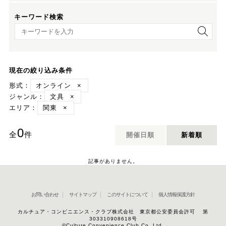
キーワード検索
キーワード検索
現在の絞り込み条件
形式：
オンライン
×
ジャンル：
文具
×
エリア：
関東
×
0
全
件
開催日順
新着順
記事がありません。
お問い合わせ
サイトマップ
このサイトについて
個人情報保護方針
カルチュア・コンビニエンス・クラブ株式会社 東京都公安委員会許可 第
303310908618号
©Culture Convenience Club Co.,Ltd.