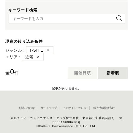
キーワード検索
キーワード検索
現在の絞り込み条件
ジャンル：
T-SITE
×
エリア：
近畿
×
0
全
件
開催日順
新着順
記事がありません。
お問い合わせ
サイトマップ
このサイトについて
個人情報保護方針
カルチュア・コンビニエンス・クラブ株式会社 東京都公安委員会許可 第
303310908618号
©Culture Convenience Club Co.,Ltd.