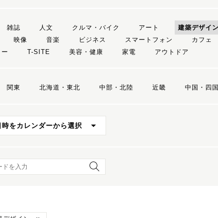
雑誌
人文
クルマ・バイク
アート
建築デザイ
映像
音楽
ビジネス
スマートフォン
カフェ
リー
T-SITE
美容・健康
家電
アウトドア
関東
北海道・東北
中部・北陸
近畿
中国・四
日時をカレンダーから選択
ード検索