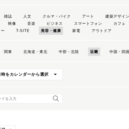
雑誌
人文
クルマ・バイク
アート
建築デザイ
映像
音楽
ビジネス
スマートフォン
カフェ
リー
T-SITE
美容・健康
家電
アウトドア
関東
北海道・東北
中部・北陸
近畿
中国・四
日時をカレンダーから選択
ード検索