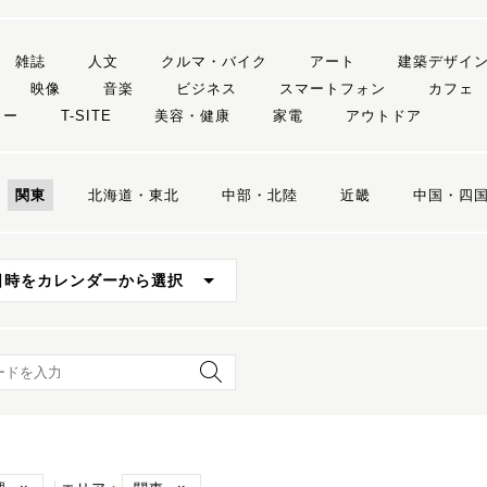
雑誌
人文
クルマ・バイク
アート
建築デザイ
映像
音楽
ビジネス
スマートフォン
カフェ
リー
T-SITE
美容・健康
家電
アウトドア
関東
北海道・東北
中部・北陸
近畿
中国・四
日時をカレンダーから選択
ード検索