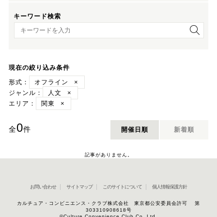
キーワード検索
キーワード検索
現在の絞り込み条件
形式：
オフライン
×
ジャンル：
人文
×
エリア：
関東
×
0
全
件
開催日順
新着順
記事がありません。
お問い合わせ
サイトマップ
このサイトについて
個人情報保護方針
カルチュア・コンビニエンス・クラブ株式会社 東京都公安委員会許可 第
303310908618号
©Culture Convenience Club Co.,Ltd.