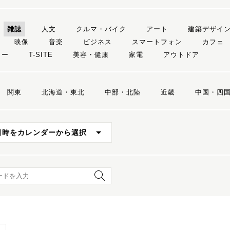
雑誌
人文
クルマ・バイク
アート
建築デザイ
映像
音楽
ビジネス
スマートフォン
カフェ
リー
T-SITE
美容・健康
家電
アウトドア
関東
北海道・東北
中部・北陸
近畿
中国・四
日時をカレンダーから選択
ード検索