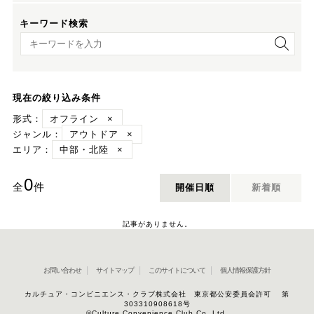
キーワード検索
キーワード検索
現在の絞り込み条件
形式：
オフライン
×
ジャンル：
アウトドア
×
エリア：
中部・北陸
×
0
全
件
開催日順
新着順
記事がありません。
お問い合わせ
サイトマップ
このサイトについて
個人情報保護方針
カルチュア・コンビニエンス・クラブ株式会社 東京都公安委員会許可 第
303310908618号
©Culture Convenience Club Co.,Ltd.