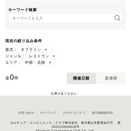
キーワード検索
キーワード検索
現在の絞り込み条件
形式：
オフライン
×
ジャンル：
レストラン
×
エリア：
中部・北陸
×
0
全
件
開催日順
新着順
記事がありません。
お問い合わせ
サイトマップ
このサイトについて
個人情報保護方針
カルチュア・コンビニエンス・クラブ株式会社 東京都公安委員会許可 第
303310908618号
©Culture Convenience Club Co.,Ltd.