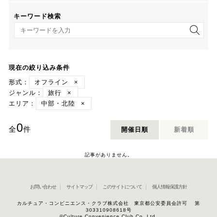
キーワード検索
キーワード検索
現在の絞り込み条件
形式：
オフライン
×
ジャンル：
旅行
×
エリア：
中部・北陸
×
0
全
件
開催日順
新着順
記事がありません。
お問い合わせ
サイトマップ
このサイトについて
個人情報保護方針
カルチュア・コンビニエンス・クラブ株式会社 東京都公安委員会許可 第
303310908618号
©Culture Convenience Club Co.,Ltd.