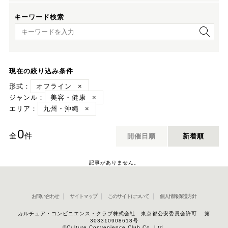
キーワード検索
キーワード検索
現在の絞り込み条件
形式：
オフライン
×
ジャンル：
美容・健康
×
エリア：
九州・沖縄
×
0
全
件
開催日順
新着順
記事がありません。
お問い合わせ
サイトマップ
このサイトについて
個人情報保護方針
カルチュア・コンビニエンス・クラブ株式会社 東京都公安委員会許可 第
303310908618号
©Culture Convenience Club Co.,Ltd.