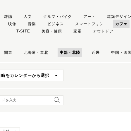
雑誌
人文
クルマ・バイク
アート
建築デザイ
映像
音楽
ビジネス
スマートフォン
カフェ
リー
T-SITE
美容・健康
家電
アウトドア
関東
北海道・東北
中部・北陸
近畿
中国・四
日時をカレンダーから選択
ード検索