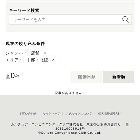
キーワード検索
キーワード検索
現在の絞り込み条件
ジャンル：
店舗
×
エリア：
中部・北陸
×
0
全
件
開催日順
新着順
記事がありません。
お問い合わせ
サイトマップ
このサイトについて
個人情報保護方針
カルチュア・コンビニエンス・クラブ株式会社 東京都公安委員会許可 第
303310908618号
©Culture Convenience Club Co.,Ltd.