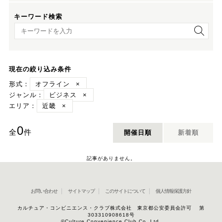
キーワード検索
キーワード検索
現在の絞り込み条件
形式：
オフライン
×
ジャンル：
ビジネス
×
エリア：
近畿
×
0
全
件
開催日順
新着順
記事がありません。
お問い合わせ
サイトマップ
このサイトについて
個人情報保護方針
カルチュア・コンビニエンス・クラブ株式会社 東京都公安委員会許可 第
303310908618号
©Culture Convenience Club Co.,Ltd.