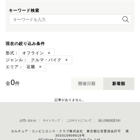
キーワード検索
キーワード検索
現在の絞り込み条件
形式：
オフライン
×
ジャンル：
クルマ・バイク
×
エリア：
近畿
×
0
全
件
開催日順
新着順
記事がありません。
お問い合わせ
サイトマップ
このサイトについて
個人情報保護方針
カルチュア・コンビニエンス・クラブ株式会社 東京都公安委員会許可 第
303310908618号
©Culture Convenience Club Co.,Ltd.