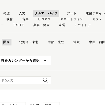
雑誌
人文
クルマ・バイク
アート
建築デザイ
映像
音楽
ビジネス
スマートフォン
カフェ
リー
T-SITE
美容・健康
家電
アウトドア
関東
北海道・東北
中部・北陸
近畿
中国・四
日時をカレンダーから選択
ード検索