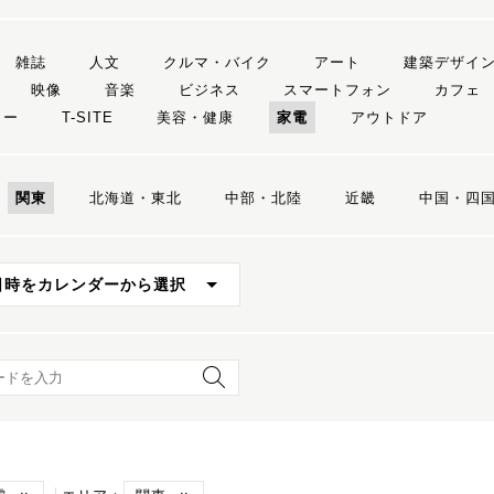
雑誌
人文
クルマ・バイク
アート
建築デザイ
映像
音楽
ビジネス
スマートフォン
カフェ
リー
T-SITE
美容・健康
家電
アウトドア
関東
北海道・東北
中部・北陸
近畿
中国・四
日時をカレンダーから選択
ード検索