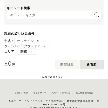
キーワード検索
キーワード検索
現在の絞り込み条件
形式：
オフライン
×
ジャンル：
アウトドア
×
エリア：
関東
×
0
全
件
開催日順
新着順
記事がありません。
お問い合わせ
サイトマップ
このサイトについて
個人情報保護方針
カルチュア・コンビニエンス・クラブ株式会社 東京都公安委員会許可 第
303310908618号
©Culture Convenience Club Co.,Ltd.