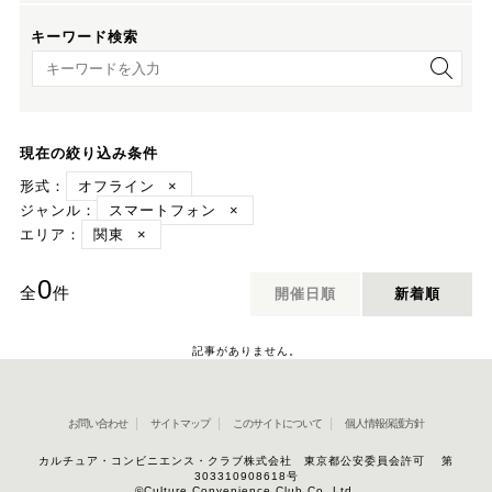
キーワード検索
キーワード検索
現在の絞り込み条件
形式：
オフライン
×
ジャンル：
スマートフォン
×
エリア：
関東
×
0
全
件
開催日順
新着順
記事がありません。
お問い合わせ
サイトマップ
このサイトについて
個人情報保護方針
カルチュア・コンビニエンス・クラブ株式会社 東京都公安委員会許可 第
303310908618号
©Culture Convenience Club Co.,Ltd.