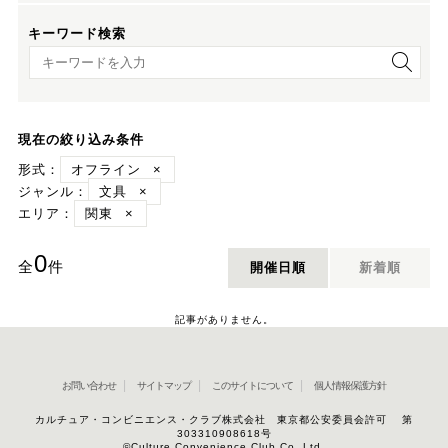
キーワード検索
キーワード検索
現在の絞り込み条件
形式：
オフライン
×
ジャンル：
文具
×
エリア：
関東
×
0
全
件
開催日順
新着順
記事がありません。
お問い合わせ
サイトマップ
このサイトについて
個人情報保護方針
カルチュア・コンビニエンス・クラブ株式会社 東京都公安委員会許可 第
303310908618号
©Culture Convenience Club Co.,Ltd.