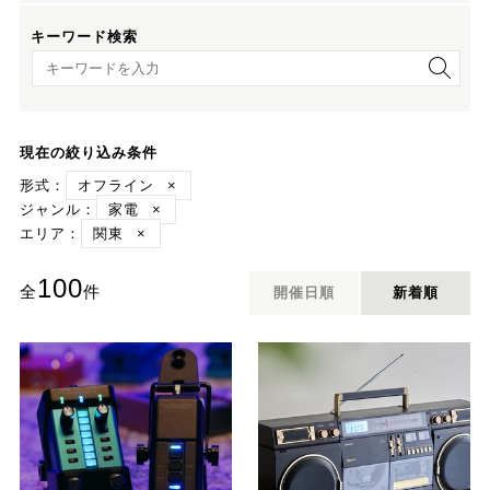
キーワード検索
キーワード検索
現在の絞り込み条件
形式：
オフライン
×
ジャンル：
家電
×
エリア：
関東
×
100
全
件
開催日順
新着順