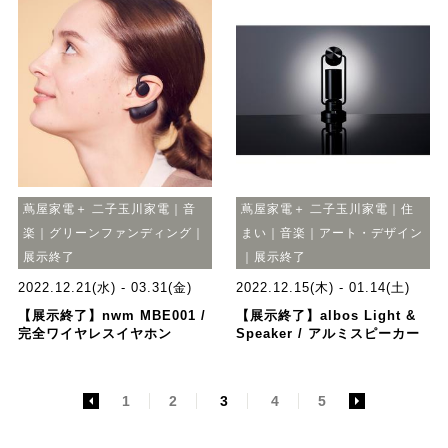
蔦屋家電＋ 二子玉川家電｜音
蔦屋家電＋ 二子玉川家電｜住
楽｜グリーンファンディング｜
まい｜音楽｜アート・デザイン
展示終了
｜展示終了
2022.12.21(水) - 03.31(金)
2022.12.15(木) - 01.14(土)
【展示終了】nwm MBE001 /
【展示終了】albos Light &
完全ワイヤレスイヤホン
Speaker / アルミスピーカー
<
1
2
3
4
5
>