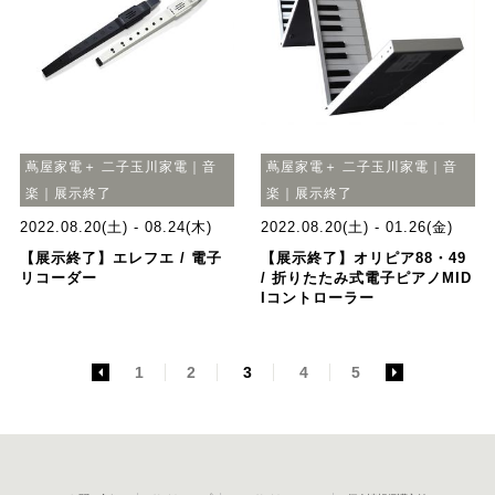
蔦屋家電＋ 二子玉川家電｜音
蔦屋家電＋ 二子玉川家電｜音
楽｜展示終了
楽｜展示終了
2022.08.20(土) - 08.24(木)
2022.08.20(土) - 01.26(金)
【展示終了】エレフエ / 電子
【展示終了】オリピア88・49
リコーダー
/ 折りたたみ式電子ピアノMID
Iコントローラー
<
1
2
3
4
5
>