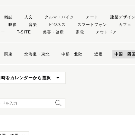
雑誌
人文
クルマ・バイク
アート
建築デザイ
映像
音楽
ビジネス
スマートフォン
カフェ
リー
T-SITE
美容・健康
家電
アウトドア
関東
北海道・東北
中部・北陸
近畿
中国・四
日時をカレンダーから選択
ード検索