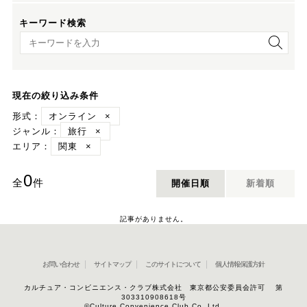
キーワード検索
キーワード検索
現在の絞り込み条件
形式：
オンライン
×
ジャンル：
旅行
×
エリア：
関東
×
0
全
件
開催日順
新着順
記事がありません。
お問い合わせ
サイトマップ
このサイトについて
個人情報保護方針
カルチュア・コンビニエンス・クラブ株式会社 東京都公安委員会許可 第
303310908618号
©Culture Convenience Club Co.,Ltd.