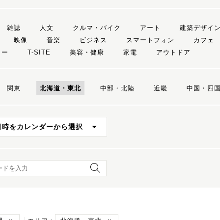
雑誌
人文
クルマ・バイク
アート
建築デザイ
映像
音楽
ビジネス
スマートフォン
カフェ
リー
T-SITE
美容・健康
家電
アウトドア
関東
北海道・東北
中部・北陸
近畿
中国・四
日時をカレンダーから選択
ード検索