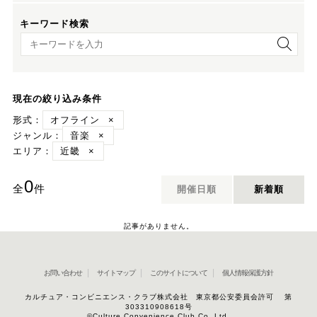
キーワード検索
キーワード検索
現在の絞り込み条件
形式：
オフライン
×
ジャンル：
音楽
×
エリア：
近畿
×
0
全
件
開催日順
新着順
記事がありません。
お問い合わせ
サイトマップ
このサイトについて
個人情報保護方針
カルチュア・コンビニエンス・クラブ株式会社 東京都公安委員会許可 第
303310908618号
©Culture Convenience Club Co.,Ltd.