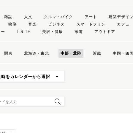
雑誌
人文
クルマ・バイク
アート
建築デザイ
映像
音楽
ビジネス
スマートフォン
カフェ
リー
T-SITE
美容・健康
家電
アウトドア
関東
北海道・東北
中部・北陸
近畿
中国・四
日時をカレンダーから選択
ード検索