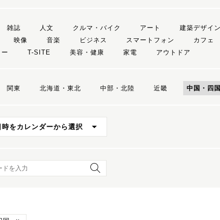
雑誌
人文
クルマ・バイク
アート
建築デザイ
映像
音楽
ビジネス
スマートフォン
カフェ
リー
T-SITE
美容・健康
家電
アウトドア
関東
北海道・東北
中部・北陸
近畿
中国・四
日時をカレンダーから選択
ード検索