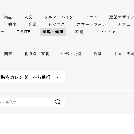
雑誌
人文
クルマ・バイク
アート
建築デザイ
映像
音楽
ビジネス
スマートフォン
カフェ
リー
T-SITE
美容・健康
家電
アウトドア
関東
北海道・東北
中部・北陸
近畿
中国・四
日時をカレンダーから選択
ード検索