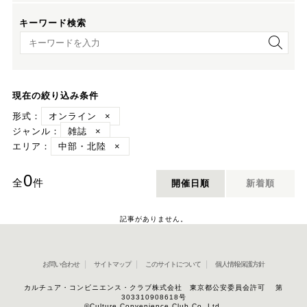
キーワード検索
キーワード検索
現在の絞り込み条件
形式：
オンライン
×
ジャンル：
雑誌
×
エリア：
中部・北陸
×
0
全
件
開催日順
新着順
記事がありません。
お問い合わせ
サイトマップ
このサイトについて
個人情報保護方針
カルチュア・コンビニエンス・クラブ株式会社 東京都公安委員会許可 第
303310908618号
©Culture Convenience Club Co.,Ltd.