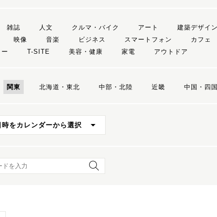
雑誌
人文
クルマ・バイク
アート
建築デザイ
映像
音楽
ビジネス
スマートフォン
カフェ
リー
T-SITE
美容・健康
家電
アウトドア
関東
北海道・東北
中部・北陸
近畿
中国・四
日時をカレンダーから選択
ード検索