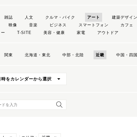
雑誌
人文
クルマ・バイク
アート
建築デザイ
映像
音楽
ビジネス
スマートフォン
カフェ
リー
T-SITE
美容・健康
家電
アウトドア
関東
北海道・東北
中部・北陸
近畿
中国・四
日時をカレンダーから選択
ード検索