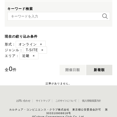
キーワード検索
キーワード検索
現在の絞り込み条件
形式：
オンライン
×
ジャンル：
T-SITE
×
エリア：
近畿
×
0
全
件
開催日順
新着順
記事がありません。
お問い合わせ
サイトマップ
このサイトについて
個人情報保護方針
カルチュア・コンビニエンス・クラブ株式会社 東京都公安委員会許可 第
303310908618号
©Culture Convenience Club Co.,Ltd.