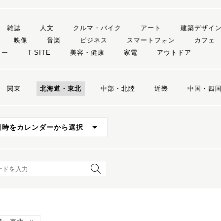
雑誌
人文
クルマ・バイク
アート
建築デザイ
映像
音楽
ビジネス
スマートフォン
カフェ
リー
T-SITE
美容・健康
家電
アウトドア
関東
北海道・東北
中部・北陸
近畿
中国・四
日時をカレンダーから選択
ード検索