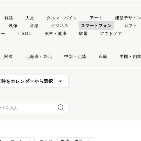
雑誌
人文
クルマ・バイク
アート
建築デザイ
映像
音楽
ビジネス
スマートフォン
カフェ
リー
T-SITE
美容・健康
家電
アウトドア
関東
北海道・東北
中部・北陸
近畿
中国・四
日時をカレンダーから選択
ード検索