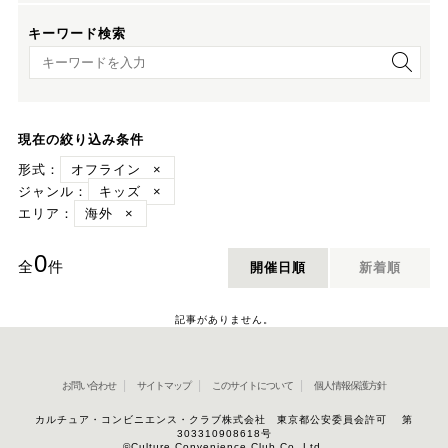
キーワード検索
キーワード検索
現在の絞り込み条件
形式：
オフライン
×
ジャンル：
キッズ
×
エリア：
海外
×
0
全
件
開催日順
新着順
記事がありません。
お問い合わせ
サイトマップ
このサイトについて
個人情報保護方針
カルチュア・コンビニエンス・クラブ株式会社 東京都公安委員会許可 第
303310908618号
©Culture Convenience Club Co.,Ltd.