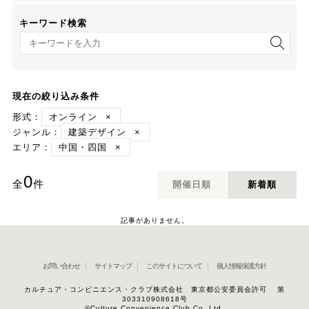
キーワード検索
キーワード検索
現在の絞り込み条件
形式：
オンライン
×
ジャンル：
建築デザイン
×
エリア：
中国・四国
×
0
全
件
開催日順
新着順
記事がありません。
お問い合わせ
サイトマップ
このサイトについて
個人情報保護方針
カルチュア・コンビニエンス・クラブ株式会社 東京都公安委員会許可 第
303310908618号
©Culture Convenience Club Co.,Ltd.