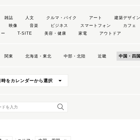
雑誌
人文
クルマ・バイク
アート
建築デザイ
映像
音楽
ビジネス
スマートフォン
カフェ
リー
T-SITE
美容・健康
家電
アウトドア
関東
北海道・東北
中部・北陸
近畿
中国・四
日時をカレンダーから選択
ード検索