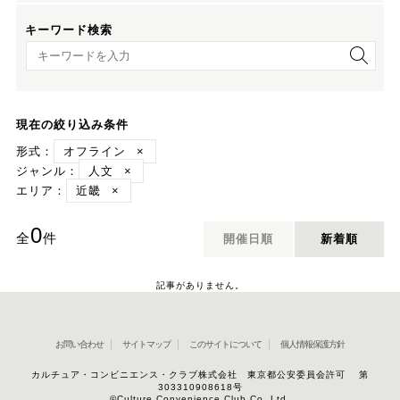
キーワード検索
キーワード検索
現在の絞り込み条件
形式：
オフライン
×
ジャンル：
人文
×
エリア：
近畿
×
0
全
件
開催日順
新着順
記事がありません。
お問い合わせ
サイトマップ
このサイトについて
個人情報保護方針
カルチュア・コンビニエンス・クラブ株式会社 東京都公安委員会許可 第
303310908618号
©Culture Convenience Club Co.,Ltd.