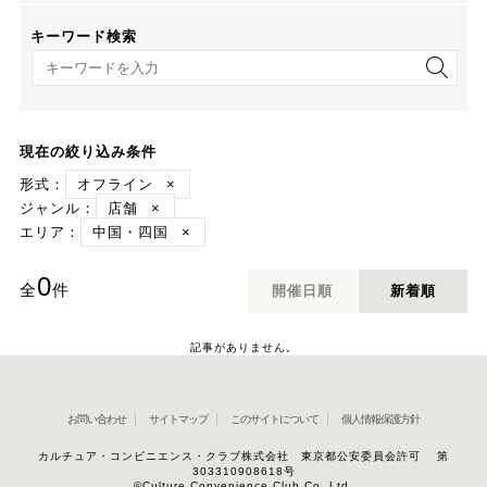
キーワード検索
キーワード検索
現在の絞り込み条件
形式：
オフライン
×
ジャンル：
店舗
×
エリア：
中国・四国
×
0
全
件
開催日順
新着順
記事がありません。
お問い合わせ
サイトマップ
このサイトについて
個人情報保護方針
カルチュア・コンビニエンス・クラブ株式会社 東京都公安委員会許可 第
303310908618号
©Culture Convenience Club Co.,Ltd.