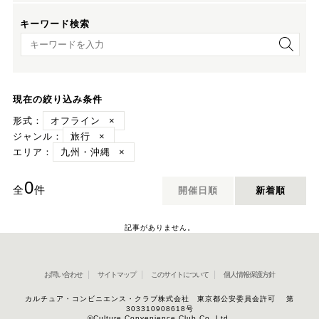
キーワード検索
キーワード検索
現在の絞り込み条件
形式：
オフライン
×
ジャンル：
旅行
×
エリア：
九州・沖縄
×
0
全
件
開催日順
新着順
記事がありません。
お問い合わせ
サイトマップ
このサイトについて
個人情報保護方針
カルチュア・コンビニエンス・クラブ株式会社 東京都公安委員会許可 第
303310908618号
©Culture Convenience Club Co.,Ltd.