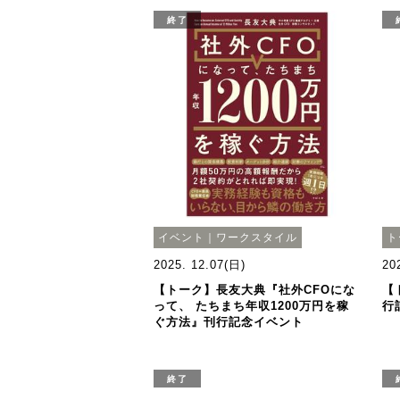
終了
イベント｜ワークスタイル
ト
2025. 12.07(日)
20
【トーク】長友大典『社外CFOにな
【
って、 たちまち年収1200万円を稼
行
ぐ方法』刊行記念イベント
終了