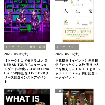
トークイベント｜音楽・映画
トークイベント
2026. 08.08(土)
2026. 05.16(土)
【トーク】コドモドラゴン O
※延期※【イベント】赤星頼
NEMAN TOUR「ニュースタ
信『たった０．２秒 香りで人
ンダード-権化-」-TOUR FINA
生を整える～Ｉｎ Ｈｉｇｈ Ｓ
L & 15周年記念 LIVE DVDリ
ｐｉｒｉｔｓ～』刊行記念ト
リース記念インストアイベン
ークイベント
ト
終了
終了