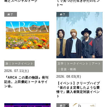
画とスペシャルトーク
てで見つけた生きかたのヒン
ト〜
終了
終了
旅｜トークイベント
文学｜トークイベント｜アート
｜音楽・映画
2026. 07.11(土)
2026. 08.03(月)
『ARCA この星の物語』発刊
記念。上田優紀トーク＆サイ
【イベント】クリープハイプ
ン会。
「仮のまま定着したような愛
情で」購入者限定対談イベン
ト
終了