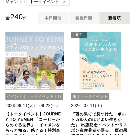
ジャンル：
トークイベント
×
240
全
件
本日開催
開催日順
新着順
終了
イベント｜トークイベント｜旅
旅｜トークイベント
2026.08.11(火) - 08.22(土)
2026. 07.11(土)
【トークイベント】JOURNE
『西の果てで見つけた ポル
Y TO YEMEN 「コーヒーか
トガル人のほどよい生きか
らめぐる世界」－イエメンを
た』 出版記念イベント〜リス
もっと知る、感じる！特別企
ボン在住著者が語る、 西の果