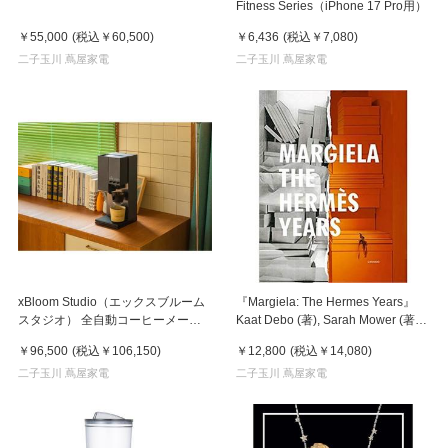
Fitness Series（iPhone 17 Pro用）
￥55,000
(税込
￥60,500
)
￥6,436
(税込
￥7,080
)
二子玉川 蔦屋家電
二子玉川 蔦屋家電
xBloom Studio（エックスブルーム
『Margiela: The Hermes Years』
スタジオ） 全自動コーヒーメーカ
Kaat Debo (著), Sarah Mower (著),
ー ミッドナイトブラック
Rebecca Arnold (著),
￥96,500
(税込
￥106,150
)
￥12,800
(税込
￥14,080
)
二子玉川 蔦屋家電
二子玉川 蔦屋家電