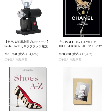
【新仕様/蔦屋家電プロデュース】
『CHANEL:HIGH JEWELRY』
kalita Black カリタブラック 復刻版
JULIE/MUCKENSTURM LEVOYER
ナイスカットG 電動コーヒーミ
(THAMES & HUDSON)
￥31,500
(税込
￥34,650
)
￥38,460
(税込
￥42,306
)
ル KB-15
二子玉川 蔦屋家電
二子玉川 蔦屋家電