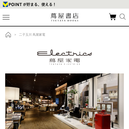
二子玉川 蔦屋家電
>
トップ