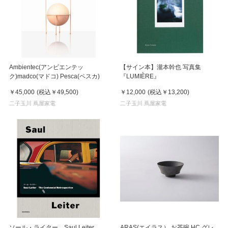
Ambientec(アンビエンテッ
【サイン本】瀧本幹也 写真集
ク)madco(マドコ) Pesca(ペスカ)
『LUMIÈRE』
￥45,000
(税込
￥49,500
)
￥12,000
(税込
￥13,200
)
二子玉川 蔦屋家電
二子玉川 蔦屋家電
ソール・ライター Saul Leiter
ARAS(エイラス） お茶碗 HC グレ