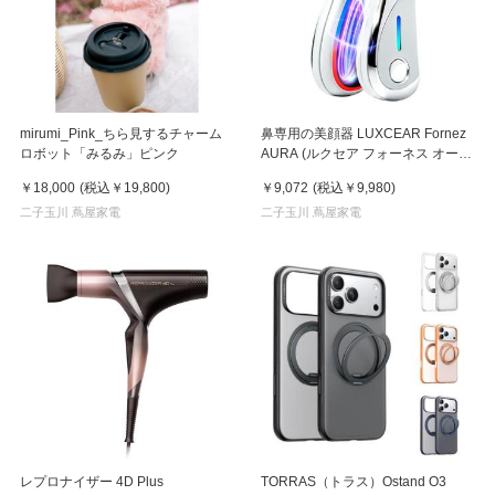
mirumi_Pink_ちら見するチャーム
鼻専用の美顔器 LUXCEAR Fornez
ロボット「みるみ」ピンク
AURA (ルクセア フォーネス オー
ラ)2026年新型モデル【美顔器】
￥18,000
(税込
￥19,800
)
￥9,072
(税込
￥9,980
)
二子玉川 蔦屋家電
二子玉川 蔦屋家電
レプロナイザー 4D Plus
TORRAS（トラス）Ostand O3