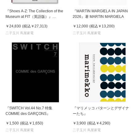
『Shoes A-Z: The Collection of the
『MARTIN MARGIELA IN JAPAN
Museum at FIT（英語版）』
2026』著 MARTIN MARGIELA
Taschen America Llc
￥24,830
(税込
￥27,313
)
￥12,000
(税込
￥13,200
)
二子玉川 蔦屋家電
二子玉川 蔦屋家電
『SWITCH Vol.44 No.7 特集
『マリメッコ パターンとデザイナ
COMME des GARÇONS』
ーたち』
￥1,500
(税込
￥1,650
)
￥3,900
(税込
￥4,290
)
二子玉川 蔦屋家電
二子玉川 蔦屋家電