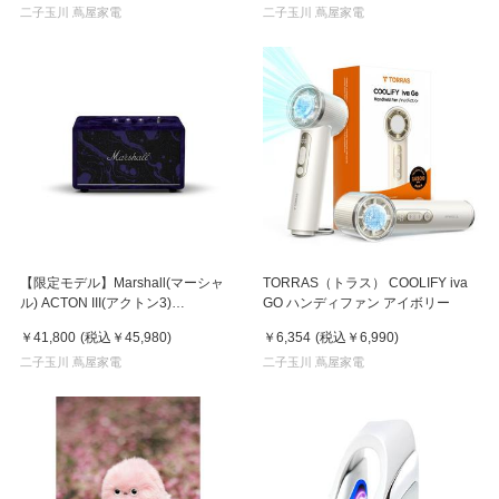
二子玉川 蔦屋家電
二子玉川 蔦屋家電
【限定モデル】Marshall(マーシャ
TORRAS（トラス） COOLIFY iva
ル) ACTON III(アクトン3)
GO ハンディファン アイボリー
MARSHALL × ヘンドリックス60周
￥41,800
(税込
￥45,980
)
￥6,354
(税込
￥6,990
)
年アニバーサリーエディション ス
ピーカー
二子玉川 蔦屋家電
二子玉川 蔦屋家電