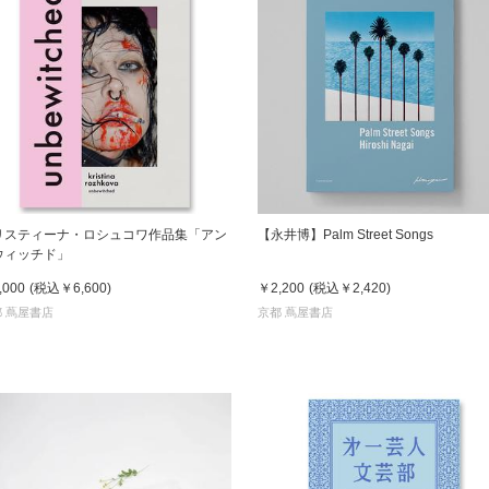
リスティーナ・ロシュコワ作品集「アン
【永井博】Palm Street Songs
ウィッチド」
,000
(税込
￥6,600
)
￥2,200
(税込
￥2,420
)
 蔦屋書店
京都 蔦屋書店