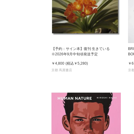
【予約：サイン本】復刊 生きている
BR
※2026年9月中旬頃発送予定
BO
￥4,800
(税込
￥5,280
)
￥6
京都 蔦屋書店
京都