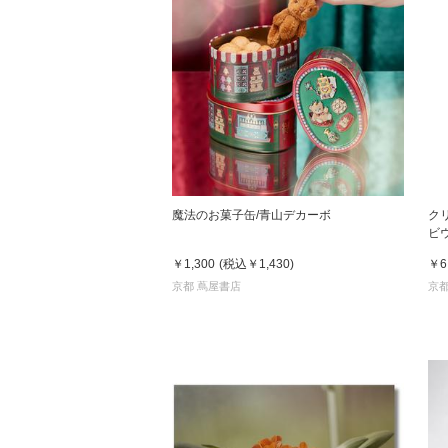
魔法のお菓子缶/青山デカーボ
ク
ビ
￥1,300
(税込
￥1,430
)
￥6
京都 蔦屋書店
京都