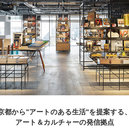
京都
電
書店
品
京都
蔦屋
ギフト
梅田
書店
枚方
書店
京都から"アートのある生活"を提案する
アート＆カルチャーの発信拠点
広島