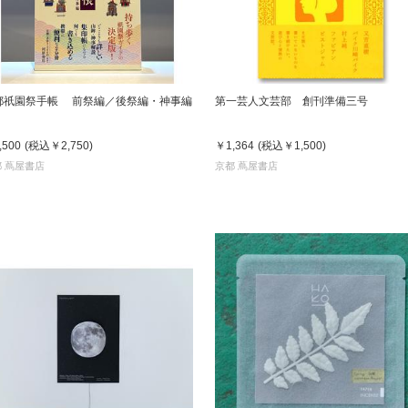
都祇園祭手帳 前祭編／後祭編・神事編
第一芸人文芸部 創刊準備三号
,500
(税込
￥2,750
)
￥1,364
(税込
￥1,500
)
 蔦屋書店
京都 蔦屋書店