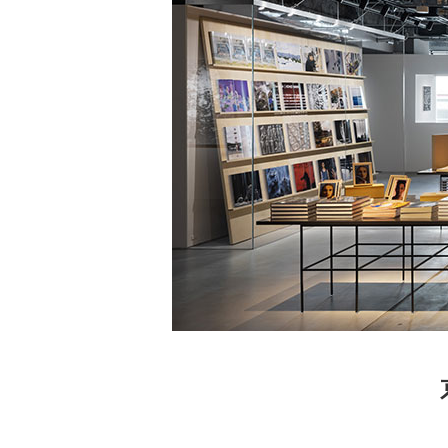
家
食
e