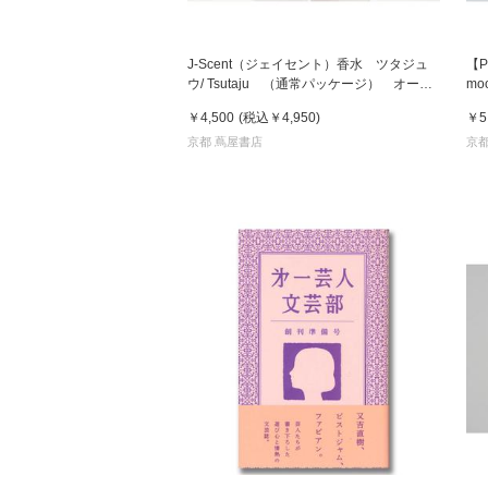
J-Scent（ジェイセント）香水 ツタジュ
【P
ウ/ Tsutaju （通常パッケージ） オード
mo
パルファン EDP 50mL フレグラン
￥4,500
(税込
￥4,950
)
￥5
ス
京都 蔦屋書店
京都