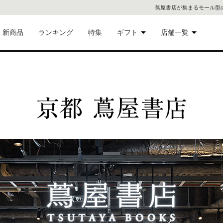
蔦屋書店が集まるモール型
新商品
ランキング
特集
ギフト
店舗一覧
二子
術品
ギフトにおすすめ
蔦屋
eギフト
代官
屋書
像・音
銀座
書店
具
六本
貨
屋書