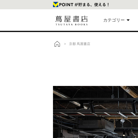
カテゴリー
美
京都 蔦屋書店
>
トップ
本
映
楽
文
雑