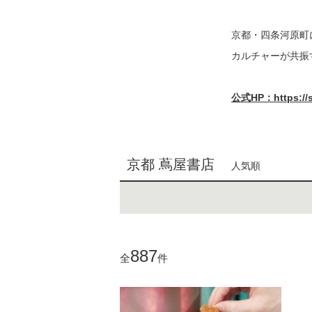
京都・四条河原町
カルチャーが共振
公式HP：https://sto
京都 蔦屋書店
人気順
887
全
件