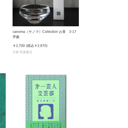
canoma（サノマ）Collection お香 3-17
早蕨
￥2,700
(税込
￥2,970
)
京都 蔦屋書店