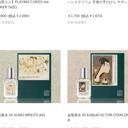
田ユニ】PLAYING CARDS red
ハンドクリーム 天使の手のひら サボン
KER SIZE)
,900
(税込
￥2,090
)
￥1,700
(税込
￥1,870
)
 蔦屋書店
京都 蔦屋書店
香水 04 SUMO WRESTLING
金熊香水 05 KABUKI ACTOR OTANI ON
III