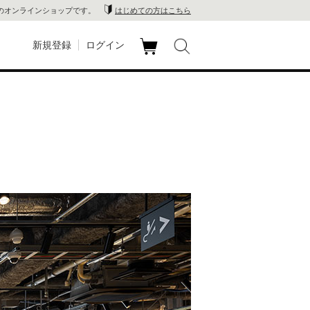
のオンラインショップです。
はじめての方はこちら
新規登録
ログイン
カ
玉川
ート
家電
山 蔦
店
 蔦屋
木 蔦
店