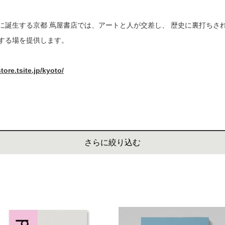
書店
に誕生する京都 蔦屋書店では、アートと人が交差し、 歴史に裏打ちさ
六本
する場を提供します。
屋書
re.tsite.jp/kyoto/
さらに絞り込む