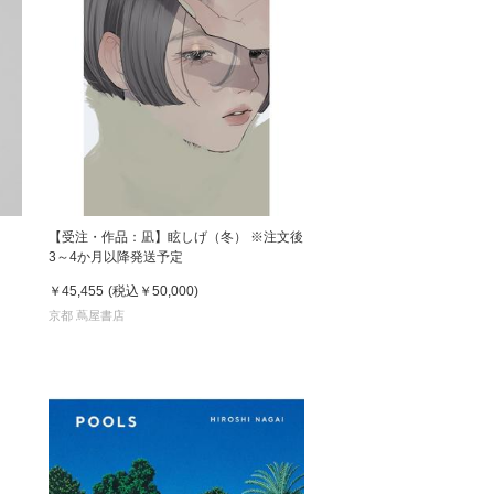
【受注・作品：凪】眩しげ（冬） ※注文後
3～4か月以降発送予定
￥45,455
(税込
￥50,000
)
京都 蔦屋書店