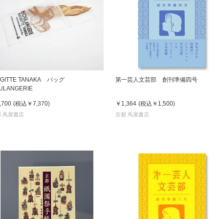
IGITTE TANAKA バッグ
第一芸人文芸部 創刊準備四号
ULANGERIE
,700
(税込
￥7,370
)
￥1,364
(税込
￥1,500
)
 蔦屋書店
京都 蔦屋書店