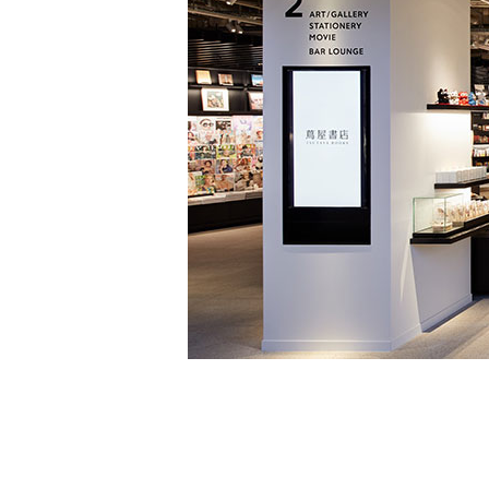
家
食
e