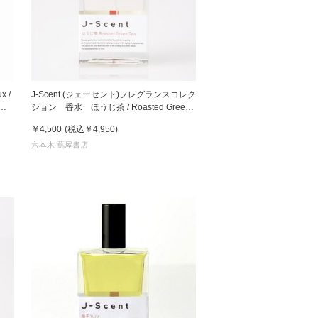
x /
J-Scent (ジェーセント)フレグランスコレク
ダー
ション 香水 ほうじ茶 / Roasted Green
Tea 50mL
￥4,500
(税込
￥4,950
)
六本木 蔦屋書店