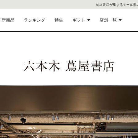
蔦屋書店が集まるモール型
新商品
ランキング
特集
ギフト
店舗一覧
二子
術品
ギフトにおすすめ
蔦屋
eギフト
代官
屋書
像・音
銀座
書店
具
六本
貨
屋書