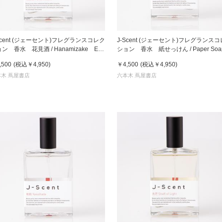
Scent (ジェーセント)フレグランスコレク
J-Scent (ジェーセント)フレグランス
ン 香水 花見酒 / Hanamizake Eau
ション 香水 紙せっけん / Paper So
Parfum 50mL
Eau De Parfum 50mL
,500
(税込
￥4,950
)
￥4,500
(税込
￥4,950
)
木 蔦屋書店
六本木 蔦屋書店