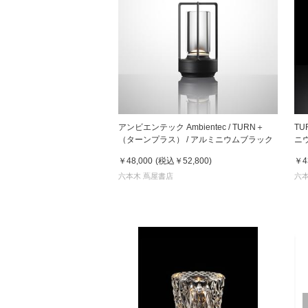
アンビエンテック Ambientec / TURN＋
TU
（ターンプラス） / アルミニウムブラック
ニウ
￥48,000
(税込
￥52,800
)
￥4
六本木 蔦屋書店
六本