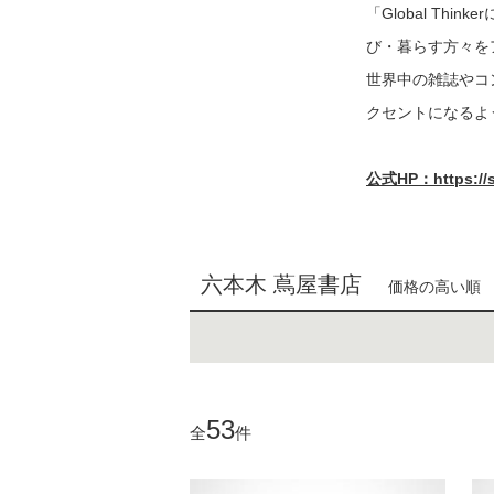
「Global Thi
び・暮らす方々を
世界中の雑誌やコ
クセントになるよ
公式HP：https://sto
六本木 蔦屋書店
価格の高い順
53
全
件