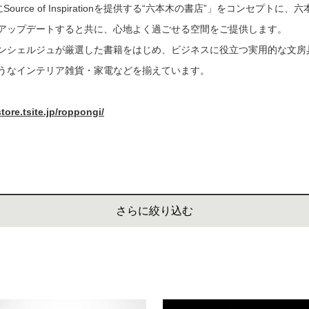
nkerにSource of Inspirationを提供する“六本木の書店”」をコンセプト
書店
アップデートすると共に、心地よく過ごせる空間をご提供します。
六本
ンシェルジュが厳選した書籍をはじめ、ビジネスに役立つ実用的な文房
うなインテリア雑貨・家電などを揃えています。
屋書
re.tsite.jp/roppongi/
さらに絞り込む