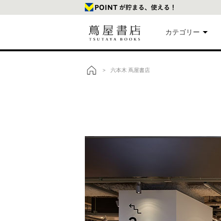
カテゴリー
美
六本木 蔦屋書店
>
トップ
本
映
楽
文
雑