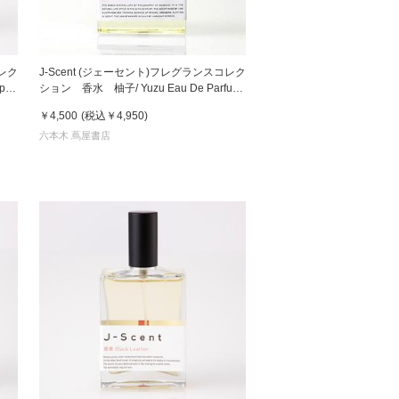
コレク
J-Scent (ジェーセント)フレグランスコレク
ap
ション 香水 柚子/ Yuzu Eau De Parfum
50mL
￥4,500
(税込
￥4,950
)
六本木 蔦屋書店