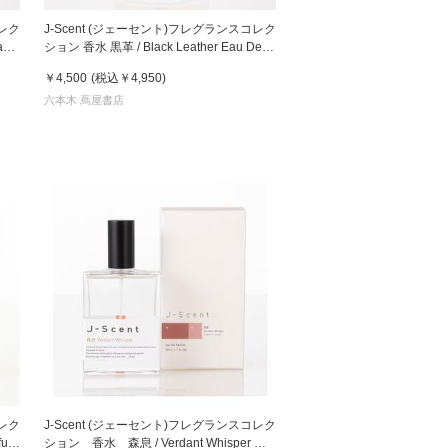
コレク
J-Scent (ジェーセント)フレグランスコレク
au
ション 香水 黒革 / Black Leather Eau De
Parfum 50mL
￥4,500
(税込
￥4,950
)
六本木 蔦屋書店
コレク
J-Scent (ジェーセント)フレグランスコレク
ション 香水 森息 / Verdant Whisper