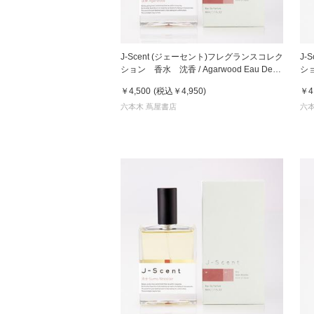
J-Scent (ジェーセント)フレグランスコレク
J-
ション 香水 沈香 / Agarwood Eau De
ショ
Parfum 50mL
De 
￥4,500
(税込
￥4,950
)
￥4
六本木 蔦屋書店
六本