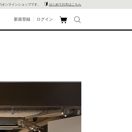
のオンラインショップです。
はじめての方はこちら
新規登録
ログイン
カ
玉川
ート
家電
山 蔦
店
 蔦屋
木 蔦
店