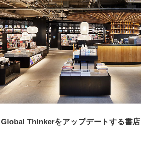
京都
電
書店
品
京都
蔦屋
ギフト
梅田
書店
枚方
書店
Global Thinkerをアップデートする書店
広島