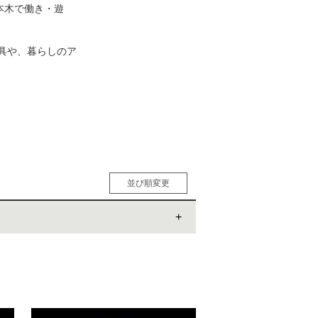
に、六本木で働き・遊
松 蔦
具や、暮らしのア
店
並び順変更
人気順
男性人気順
女性人気順
新着順
価格の安い順
価格の高い順