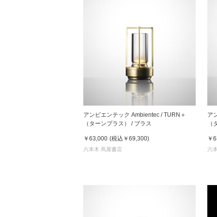
アンビエンテック Ambientec / TURN＋
アン
（ターンプラス） / ブラス
（
￥63,000
(税込
￥69,300
)
￥6
六本木 蔦屋書店
六本