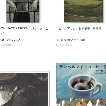
X 030 : JACK PIERSON ジャック・ピ
コピ・ルアック 服部恭平 写真集
ソン
,000
(税込
￥2,200
)
￥2,000
(税込
￥2,200
)
 蔦屋書店
銀座 蔦屋書店