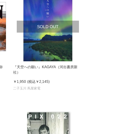
SOLD OUT
弥
『天空への願い』KAGAYA（河出書房新
社）
￥1,950
(税込
￥2,145
)
二子玉川 蔦屋家電