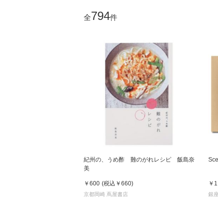
794
全
件
紀州の、うめ酢 難のがれレシピ 飯島奈
Sc
美
￥600
(税込
￥660
)
￥1
京都岡崎 蔦屋書店
銀座