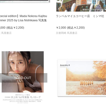
ecial edition】Mada Nokosu Kajitsu
ランベルマイユコーヒー店 ミシマ社
mer 2025 by Lisa Nishikawa 写真集
,000
(税込
￥2,200
)
￥2,000
(税込
￥2,200
)
 蔦屋書店
京都岡崎 蔦屋書店
SOLD OUT