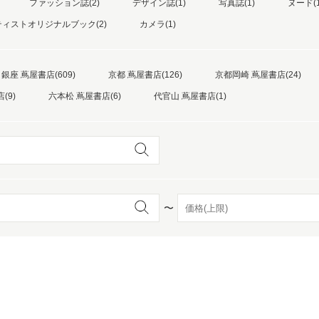
ファッション誌(2)
デザイン誌(1)
写真誌(1)
ヌード(1
ーティストオリジナルブック(2)
カメラ(1)
京都
電
書店
銀座 蔦屋書店(609)
京都 蔦屋書店(126)
京都岡崎 蔦屋書店(24)
品
(9)
六本松 蔦屋書店(6)
代官山 蔦屋書店(1)
京都
蔦屋
ギフト
梅田
書店
〜
枚方
書店
広島