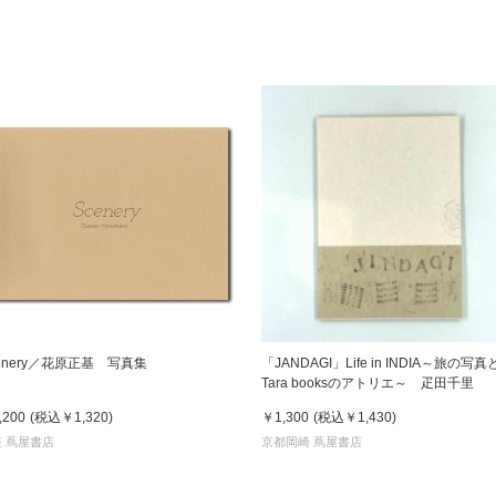
書店
六本
屋書
enery／花原正基 写真集
「JANDAGI」Life in INDIA～旅の写真
Tara booksのアトリエ～ 疋田千里
,200
(税込
￥1,320
)
￥1,300
(税込
￥1,430
)
 蔦屋書店
京都岡崎 蔦屋書店