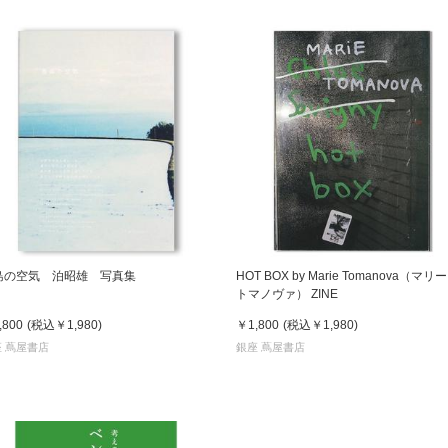
島の空気 泊昭雄 写真集
HOT BOX by Marie Tomanova（マリ
トマノヴァ） ZINE
,800
(税込
￥1,980
)
￥1,800
(税込
￥1,980
)
 蔦屋書店
銀座 蔦屋書店