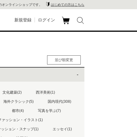
のオンラインショップです。
はじめての方はこちら
新規登録
ログイン
カ
玉川
ート
家電
並び順変更
山 蔦
人気順
男性人気順
店
女性人気順
新着順
文化建築(2)
西洋美術(1)
 蔦屋
価格の安い順
海外クラシック(5)
国内現代(308)
価格の高い順
都市(4)
写真を学ぶ(7)
ファッション・イラスト(1)
木 蔦
ッション・スナップ(1)
エッセイ(1)
店