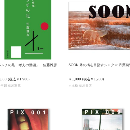
ベンチの足 考えの整頓』 佐藤雅彦
SOON 氷の橋を目指すシロクマ 丹葉暁
,800
(税込
￥1,980
)
￥1,800
(税込
￥1,980
)
子玉川 蔦屋家電
六本松 蔦屋書店