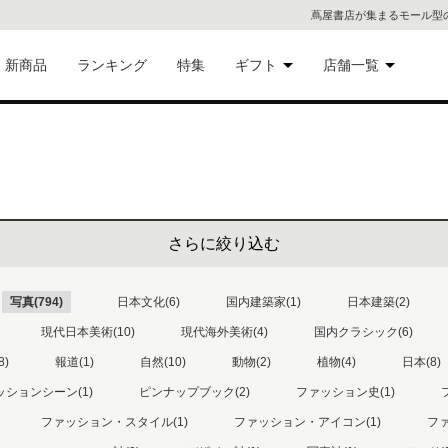
蔦屋書店が集まるモール型
新商品
ランキング
特集
ギフト
店舗一覧
二子
術品
ギフトにおすすめ
蔦屋
eギフト
代官
さらに絞り込む
屋書
像・音
写真(794)
日本文化(6)
国内建築家(1)
日本建築(2)
銀座
現代日本美術(10)
現代海外美術(4)
国内クラシック(6)
書店
8)
報道(1)
自然(10)
動物(2)
植物(4)
日本(8)
具
ッションシーン(1)
ピンナップブック(2)
ファッション史(1)
六本
ファッション・スタイル(1)
ファッション・アイコン(1)
ファ
貨
屋書