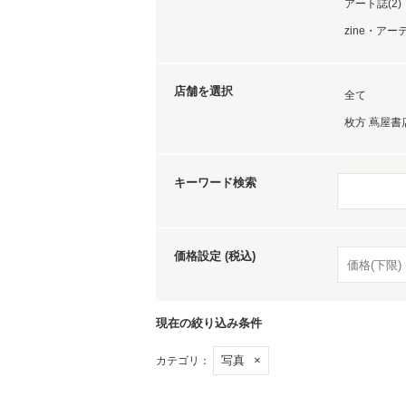
アート誌(2)
zine・ア
家
店舗を選択
全て
食
枚方 蔦屋書店
キーワード検索
e
価格設定 (税込)
現在の絞り込み条件
写真
×
カテゴリ：