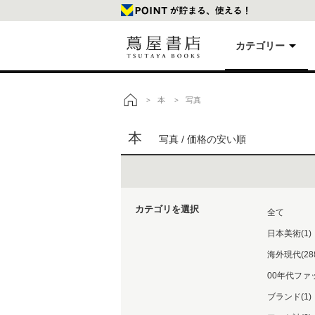
カテゴリー
美
本
写真
>
>
トップ
本
写真 / 価格の安い順
本
映
カテゴリを選択
楽
全て
日本美術(1)
海外現代(28
文
00年代ファ
ブランド(1)
雑