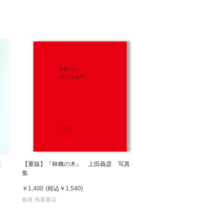
松 蔦
店
と
【重版】『林檎の木』 上田義彦 写真
集
￥1,400
(税込
￥1,540
)
銀座 蔦屋書店