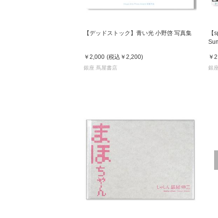
【デッドストック】青い光 小野啓 写真集
【sp
Sum
￥2,000
(税込
￥2,200
)
￥2
銀座 蔦屋書店
銀座